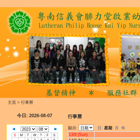
主頁
>
行事曆
今日
: 2026-08-07
行事曆
顯示:
日
星期
月
年
13/8 (Sun)
S
M
T
W
T
F
S