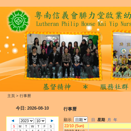
主頁
>
行事曆
今日
: 2026-08-10
行事曆
顯示:
日
星期
月
年
22/10 (Sun)
S
M
T
W
T
F
S