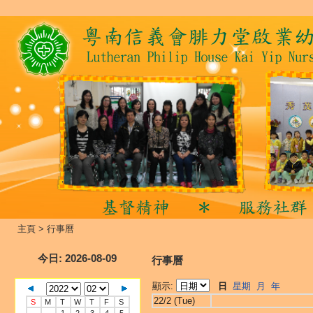
主頁
>
行事曆
今日
: 2026-08-09
行事曆
顯示:
日
星期
月
年
22/2 (Tue)
S
M
T
W
T
F
S