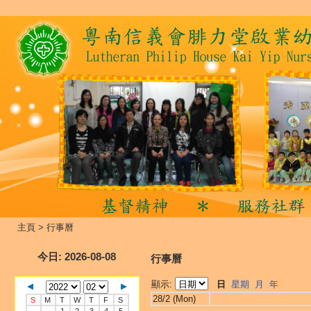
主頁
>
行事曆
今日
: 2026-08-08
行事曆
顯示:
日
星期
月
年
28/2 (Mon)
S
M
T
W
T
F
S