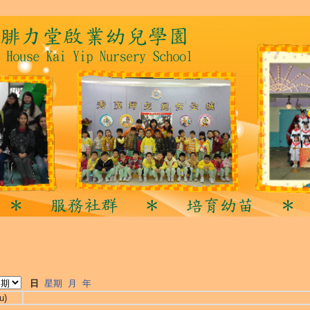
日
星期
月
年
u)