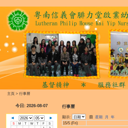
主頁
>
行事曆
今日
: 2026-08-07
行事曆
顯示:
日
星期
月
年
15/5 (Fri)
S
M
T
W
T
F
S