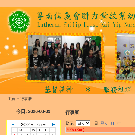
主頁
>
行事曆
今日
: 2026-08-09
行事曆
顯示:
日
星期
月
年
29/5 (Sun)
S
M
T
W
T
F
S