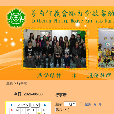
主頁
>
行事曆
今日
: 2026-08-08
行事曆
顯示:
日
星期
月
年
03/6 (Fri)
S
M
T
W
T
F
S