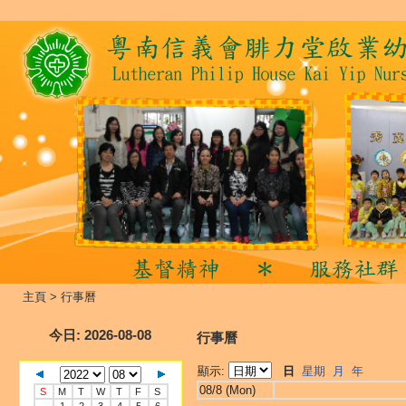
主頁
>
行事曆
今日
: 2026-08-08
行事曆
顯示:
日
星期
月
年
08/8 (Mon)
S
M
T
W
T
F
S