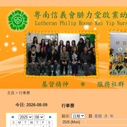
主頁
>
行事曆
今日
: 2026-08-09
行事曆
顯示:
日
星期
月
年
25/8 (Mon)
S
M
T
W
T
F
S