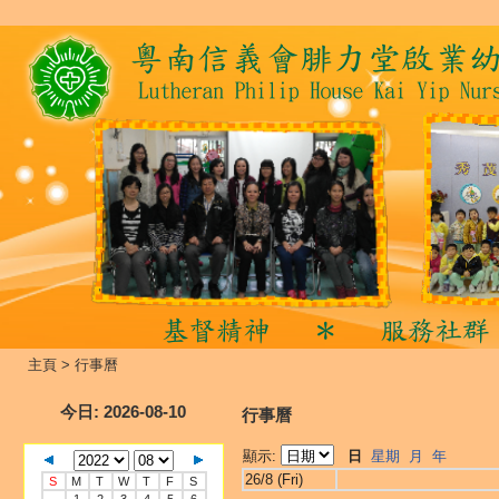
主頁
>
行事曆
今日
: 2026-08-10
行事曆
顯示:
日
星期
月
年
26/8 (Fri)
S
M
T
W
T
F
S