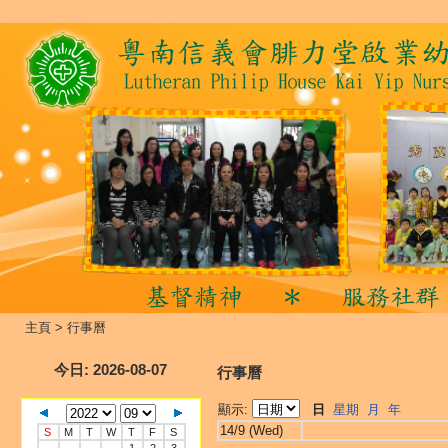
主頁
>
行事曆
今日
: 2026-08-07
行事曆
顯示:
日
星期
月
年
14/9 (Wed)
S
M
T
W
T
F
S