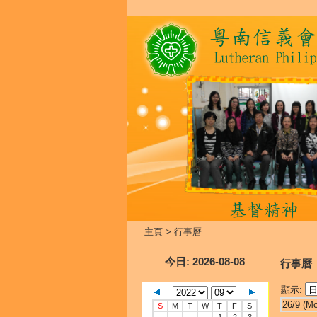
主頁
>
行事曆
今日
: 2026-08-08
行事曆
顯示:
26/9 (M
S
M
T
W
T
F
S