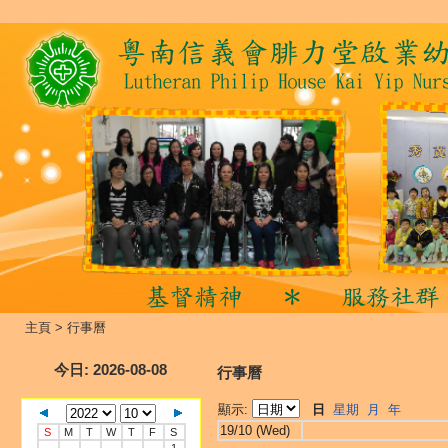
主頁
>
行事曆
今日
: 2026-08-08
行事曆
顯示:
日
星期
月
年
19/10 (Wed)
S
M
T
W
T
F
S