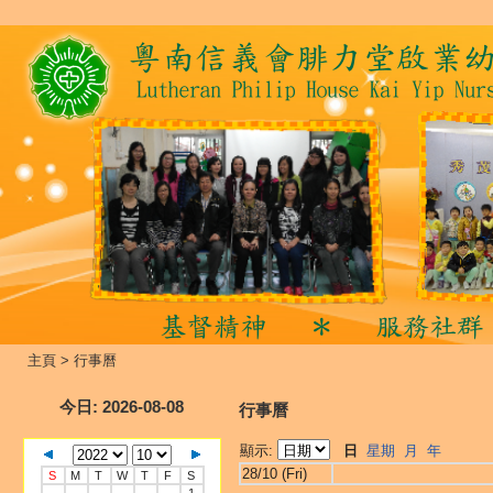
主頁
>
行事曆
今日
: 2026-08-08
行事曆
顯示:
日
星期
月
年
28/10 (Fri)
S
M
T
W
T
F
S