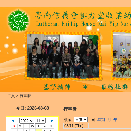
主頁
>
行事曆
今日
: 2026-08-08
行事曆
顯示:
日
星期
月
年
03/11 (Thu)
S
M
T
W
T
F
S