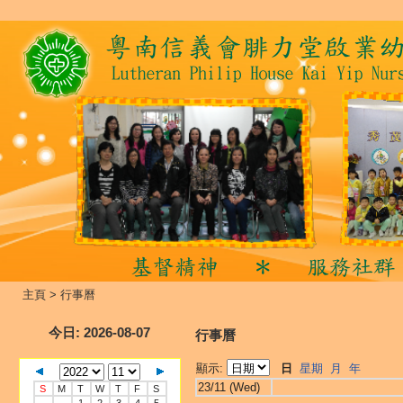
主頁
>
行事曆
今日
: 2026-08-07
行事曆
顯示:
日
星期
月
年
23/11 (Wed)
S
M
T
W
T
F
S