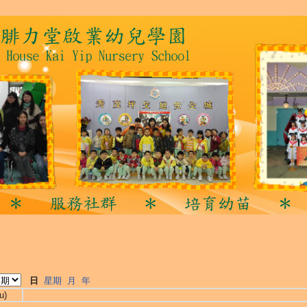
日
星期
月
年
u)