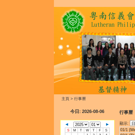
主頁
>
行事曆
今日
: 2026-08-06
行事曆
顯示:
01/1 (W
S
M
T
W
T
F
S