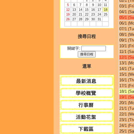
1
2
3
4
02/1 (Th
5
6
7
8
9
10
11
03/1 (Fri
12
13
14
15
16
17
18
04/1 (Sa
19
20
21
22
23
24
25
05/1 (Su
26
27
28
29
30
31
06/1 (M
07/1 (Tu
08/1 (W
搜尋日程
09/1 (Th
10/1 (Fri
關鍵字:
11/1 (Sa
12/1 (Su
13/1 (M
選單
14/1 (Tu
15/1 (W
16/1 (Th
17/1 (Fri
18/1 (Sa
19/1 (Su
20/1 (M
21/1 (Tu
22/1 (W
23/1 (Th
24/1 (Fri
25/1 (Sa