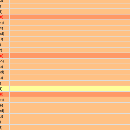
u)
)
t)
n)
on)
e)
ed)
u)
)
t)
n)
on)
e)
ed)
u)
)
t)
n)
on)
e)
ed)
u)
)
t)