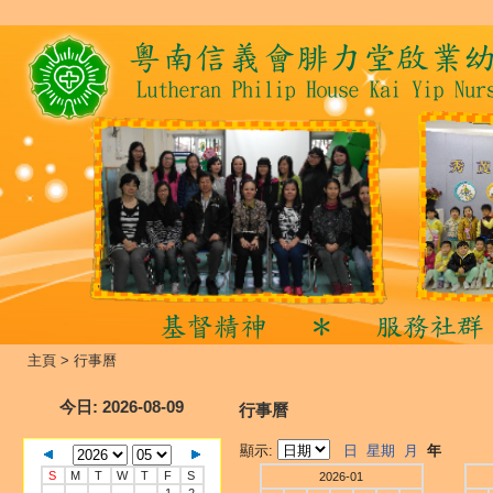
主頁
>
行事曆
今日
: 2026-08-09
行事曆
顯示:
日
星期
月
年
S
M
T
W
T
F
S
2026-01