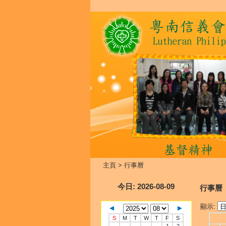
主頁
>
行事曆
今日
: 2026-08-09
行事曆
顯示:
S
M
T
W
T
F
S