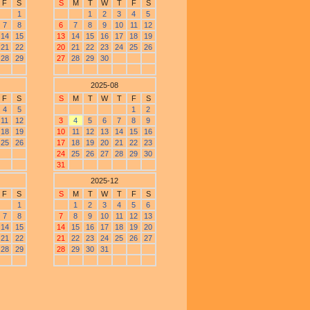
F
S
S
M
T
W
T
F
S
1
1
2
3
4
5
7
8
6
7
8
9
10
11
12
14
15
13
14
15
16
17
18
19
21
22
20
21
22
23
24
25
26
28
29
27
28
29
30
2025-08
F
S
S
M
T
W
T
F
S
4
5
1
2
11
12
3
4
5
6
7
8
9
18
19
10
11
12
13
14
15
16
25
26
17
18
19
20
21
22
23
24
25
26
27
28
29
30
31
2025-12
F
S
S
M
T
W
T
F
S
1
1
2
3
4
5
6
7
8
7
8
9
10
11
12
13
14
15
14
15
16
17
18
19
20
21
22
21
22
23
24
25
26
27
28
29
28
29
30
31