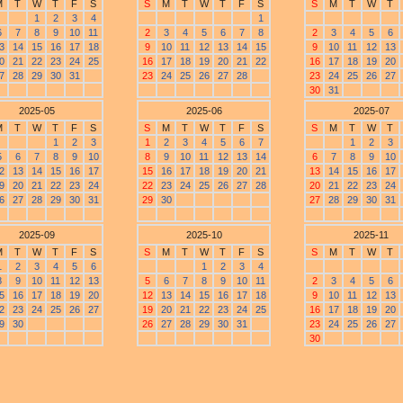
M
T
W
T
F
S
S
M
T
W
T
F
S
S
M
T
W
T
1
2
3
4
1
6
7
8
9
10
11
2
3
4
5
6
7
8
2
3
4
5
6
3
14
15
16
17
18
9
10
11
12
13
14
15
9
10
11
12
13
0
21
22
23
24
25
16
17
18
19
20
21
22
16
17
18
19
20
7
28
29
30
31
23
24
25
26
27
28
23
24
25
26
27
30
31
2025-05
2025-06
2025-07
M
T
W
T
F
S
S
M
T
W
T
F
S
S
M
T
W
T
1
2
3
1
2
3
4
5
6
7
1
2
3
5
6
7
8
9
10
8
9
10
11
12
13
14
6
7
8
9
10
2
13
14
15
16
17
15
16
17
18
19
20
21
13
14
15
16
17
9
20
21
22
23
24
22
23
24
25
26
27
28
20
21
22
23
24
6
27
28
29
30
31
29
30
27
28
29
30
31
2025-09
2025-10
2025-11
M
T
W
T
F
S
S
M
T
W
T
F
S
S
M
T
W
T
1
2
3
4
5
6
1
2
3
4
8
9
10
11
12
13
5
6
7
8
9
10
11
2
3
4
5
6
5
16
17
18
19
20
12
13
14
15
16
17
18
9
10
11
12
13
2
23
24
25
26
27
19
20
21
22
23
24
25
16
17
18
19
20
9
30
26
27
28
29
30
31
23
24
25
26
27
30