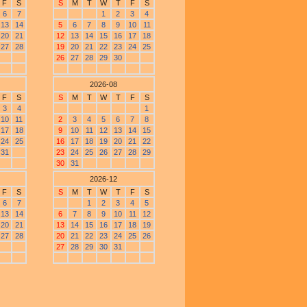
F
S
S
M
T
W
T
F
S
6
7
1
2
3
4
13
14
5
6
7
8
9
10
11
20
21
12
13
14
15
16
17
18
27
28
19
20
21
22
23
24
25
26
27
28
29
30
2026-08
F
S
S
M
T
W
T
F
S
3
4
1
10
11
2
3
4
5
6
7
8
17
18
9
10
11
12
13
14
15
24
25
16
17
18
19
20
21
22
31
23
24
25
26
27
28
29
30
31
2026-12
F
S
S
M
T
W
T
F
S
6
7
1
2
3
4
5
13
14
6
7
8
9
10
11
12
20
21
13
14
15
16
17
18
19
27
28
20
21
22
23
24
25
26
27
28
29
30
31