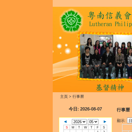
主頁
>
行事曆
今日
: 2026-08-07
行事曆
顯示:
S
M
T
W
T
F
S