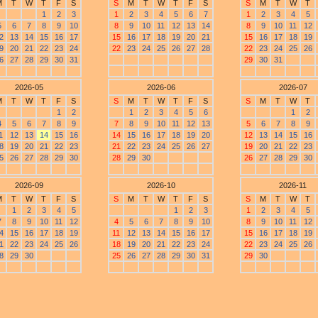
M
T
W
T
F
S
S
M
T
W
T
F
S
S
M
T
W
T
1
2
3
1
2
3
4
5
6
7
1
2
3
4
5
5
6
7
8
9
10
8
9
10
11
12
13
14
8
9
10
11
12
2
13
14
15
16
17
15
16
17
18
19
20
21
15
16
17
18
19
9
20
21
22
23
24
22
23
24
25
26
27
28
22
23
24
25
26
6
27
28
29
30
31
29
30
31
2026-05
2026-06
2026-07
M
T
W
T
F
S
S
M
T
W
T
F
S
S
M
T
W
T
1
2
1
2
3
4
5
6
1
2
4
5
6
7
8
9
7
8
9
10
11
12
13
5
6
7
8
9
1
12
13
14
15
16
14
15
16
17
18
19
20
12
13
14
15
16
8
19
20
21
22
23
21
22
23
24
25
26
27
19
20
21
22
23
5
26
27
28
29
30
28
29
30
26
27
28
29
30
2026-09
2026-10
2026-11
M
T
W
T
F
S
S
M
T
W
T
F
S
S
M
T
W
T
1
2
3
4
5
1
2
3
1
2
3
4
5
7
8
9
10
11
12
4
5
6
7
8
9
10
8
9
10
11
12
4
15
16
17
18
19
11
12
13
14
15
16
17
15
16
17
18
19
1
22
23
24
25
26
18
19
20
21
22
23
24
22
23
24
25
26
8
29
30
25
26
27
28
29
30
31
29
30