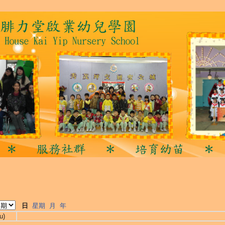
日
星期
月
年
u)