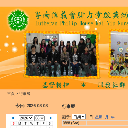
主頁
>
行事曆
今日
: 2026-08-08
行事曆
顯示:
日
星期
月
年
08/8 (Sat)
S
M
T
W
T
F
S