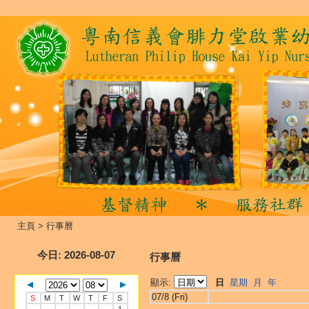
主頁
>
行事曆
今日
: 2026-08-07
行事曆
顯示:
日
星期
月
年
07/8 (Fri)
S
M
T
W
T
F
S