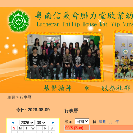
主頁
>
行事曆
今日
: 2026-08-09
行事曆
顯示:
日
星期
月
年
09/8 (Sun)
S
M
T
W
T
F
S