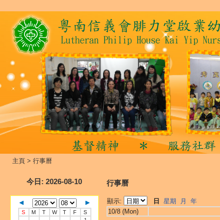
主頁
>
行事曆
今日
: 2026-08-10
行事曆
顯示:
日
星期
月
年
10/8 (Mon)
S
M
T
W
T
F
S