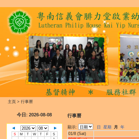
主頁
>
行事曆
今日
: 2026-08-08
行事曆
顯示:
日
星期
月
年
01/8 (Sat)
S
M
T
W
T
F
S