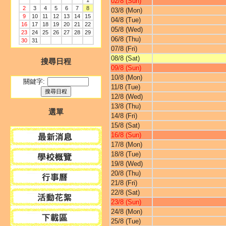
1
02/8 (Sun)
2
3
4
5
6
7
8
03/8 (Mon)
9
10
11
12
13
14
15
04/8 (Tue)
16
17
18
19
20
21
22
05/8 (Wed)
23
24
25
26
27
28
29
06/8 (Thu)
30
31
07/8 (Fri)
08/8 (Sat)
搜尋日程
09/8 (Sun)
10/8 (Mon)
關鍵字:
11/8 (Tue)
12/8 (Wed)
13/8 (Thu)
選單
14/8 (Fri)
15/8 (Sat)
16/8 (Sun)
17/8 (Mon)
18/8 (Tue)
19/8 (Wed)
20/8 (Thu)
21/8 (Fri)
22/8 (Sat)
23/8 (Sun)
24/8 (Mon)
25/8 (Tue)