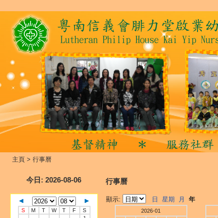
主頁
>
行事曆
今日
: 2026-08-06
行事曆
顯示:
日
星期
月
年
S
M
T
W
T
F
S
2026-01