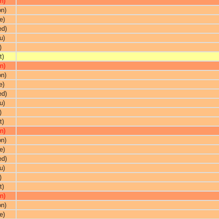
n)
on)
e)
ed)
u)
)
t)
n)
on)
e)
ed)
u)
)
t)
n)
on)
e)
ed)
u)
)
t)
n)
on)
e)