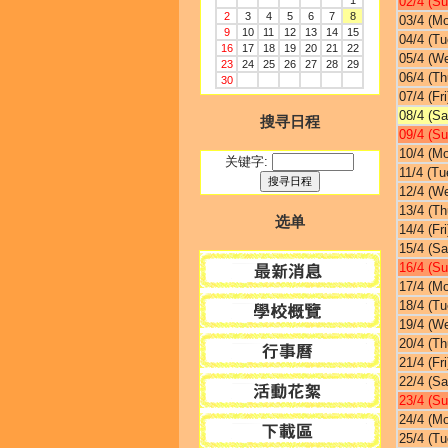
1
02/4 (Su
2
3
4
5
6
7
8
03/4 (M
9
10
11
12
13
14
15
04/4 (Tu
16
17
18
19
20
21
22
05/4 (W
23
24
25
26
27
28
29
06/4 (Th
30
07/4 (Fri
08/4 (Sa
搜寻日程
09/4 (Su
10/4 (M
关键字:
11/4 (Tu
12/4 (W
13/4 (Th
选单
14/4 (Fri
15/4 (Sa
16/4 (Su
17/4 (M
18/4 (Tu
19/4 (W
20/4 (Th
21/4 (Fri
22/4 (Sa
23/4 (Su
24/4 (M
25/4 (Tu