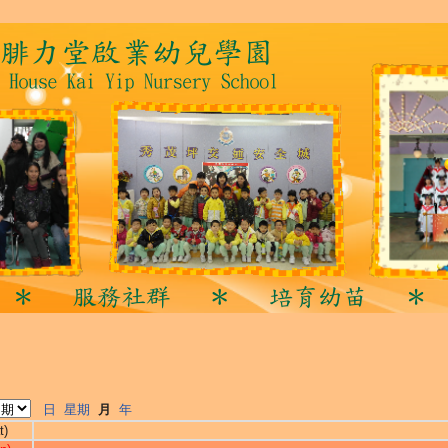
日
星期
月
年
t)