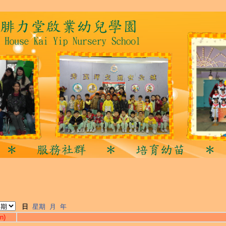
日
星期
月
年
n)