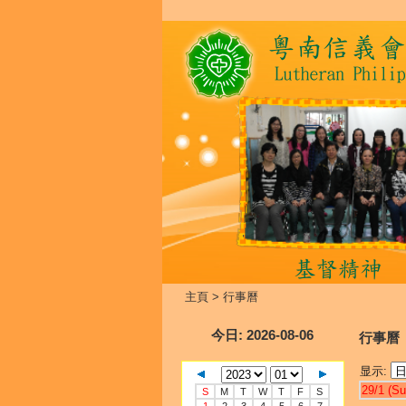
主頁
>
行事曆
今日
: 2026-08-06
行事曆
显示:
29/1 (Su
S
M
T
W
T
F
S