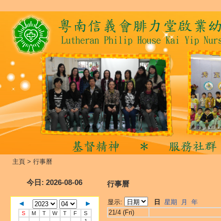
主頁
>
行事曆
今日
: 2026-08-06
行事曆
显示:
日
星期
月
年
21/4 (Fri)
S
M
T
W
T
F
S