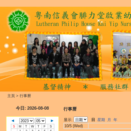
主頁
>
行事曆
今日
: 2026-08-08
行事曆
显示:
日
星期
月
年
10/5 (Wed)
S
M
T
W
T
F
S