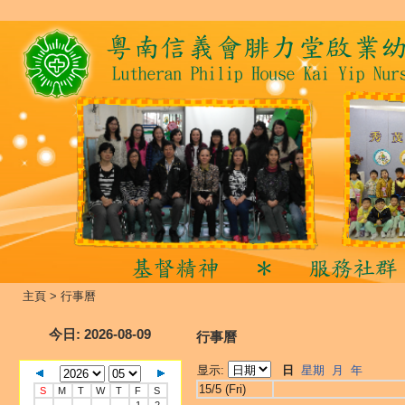
主頁
>
行事曆
今日
: 2026-08-09
行事曆
显示:
日
星期
月
年
15/5 (Fri)
S
M
T
W
T
F
S