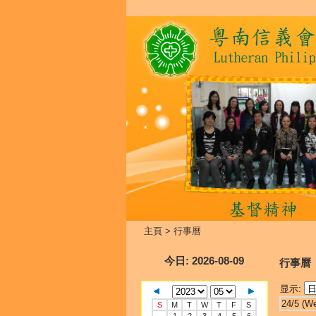
主頁
>
行事曆
今日
: 2026-08-09
行事曆
显示:
24/5 (W
S
M
T
W
T
F
S