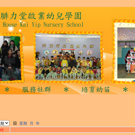
日
星期
月
年
n)