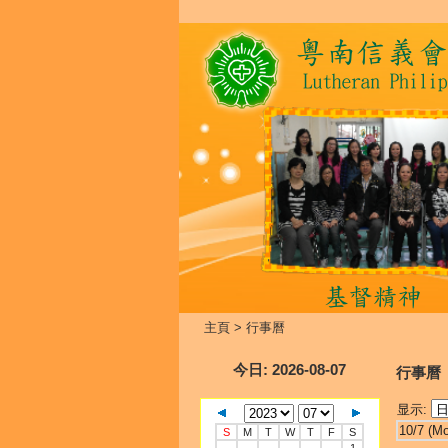
主頁
>
行事曆
今日
: 2026-08-07
行事曆
显示:
10/7 (M
S
M
T
W
T
F
S