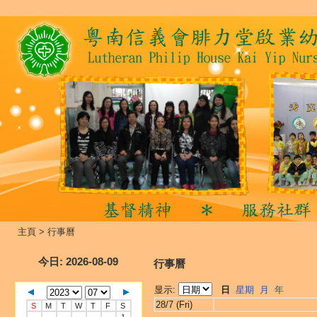
主頁
>
行事曆
今日
: 2026-08-09
行事曆
显示:
日
星期
月
年
28/7 (Fri)
S
M
T
W
T
F
S