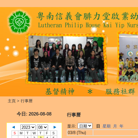
主頁
>
行事曆
今日
: 2026-08-08
行事曆
显示:
日
星期
月
年
03/8 (Thu)
S
M
T
W
T
F
S