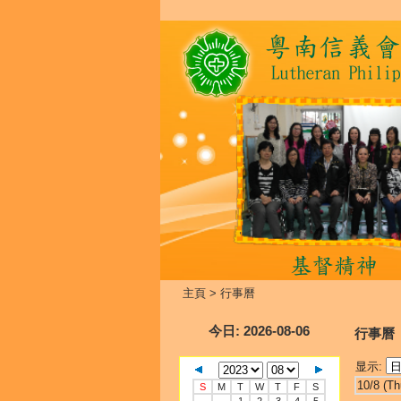
主頁
>
行事曆
今日
: 2026-08-06
行事曆
显示:
10/8 (Th
S
M
T
W
T
F
S