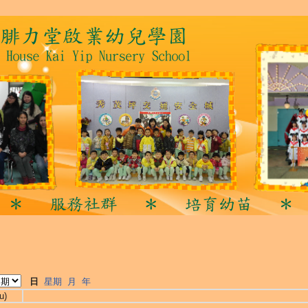
日
星期
月
年
u)