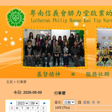
主頁
>
行事曆
今日
: 2026-08-09
行事曆
显示:
日
星期
月
年
14/9 (Thu)
S
M
T
W
T
F
S