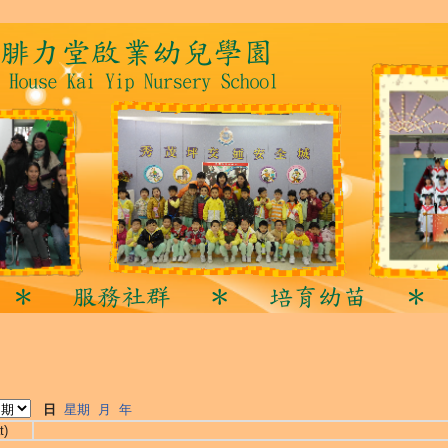
日
星期
月
年
t)