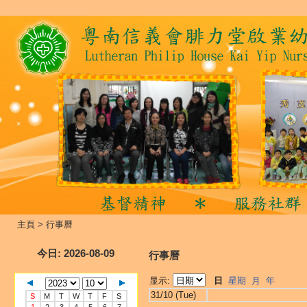
主頁
>
行事曆
今日
: 2026-08-09
行事曆
显示:
日
星期
月
年
31/10 (Tue)
S
M
T
W
T
F
S