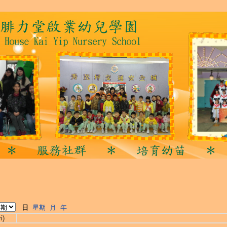
日
星期
月
年
i)