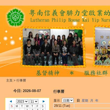
主頁
>
行事曆
今日
: 2026-08-07
行事曆
显示:
日
星期
月
年
28/11 (Tue)
S
M
T
W
T
F
S