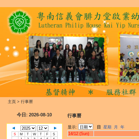
主頁
>
行事曆
今日
: 2026-08-10
行事曆
显示:
日
星期
月
年
14/12 (Sun)
S
M
T
W
T
F
S