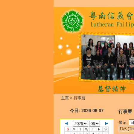
主頁
>
行事曆
今日
: 2026-08-07
行事曆
显示:
11/6 (Th
S
M
T
W
T
F
S