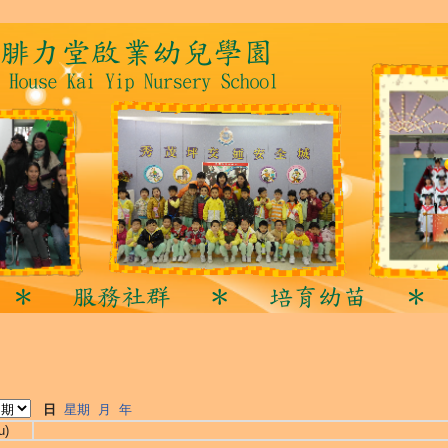
日
星期
月
年
u)