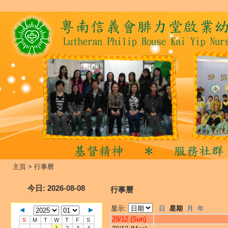
主頁
>
行事曆
今日
: 2026-08-08
行事曆
显示:
日
星期
月
年
29/12 (Sun)
S
M
T
W
T
F
S