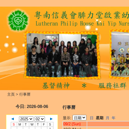
主頁
>
行事曆
今日
: 2026-08-06
行事曆
显示:
日
星期
月
年
09/2 (Sun)
S
M
T
W
T
F
S