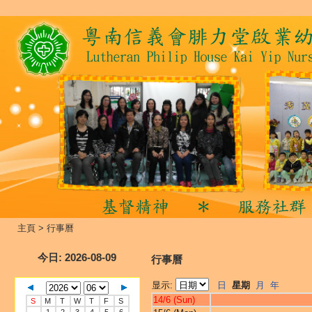
主頁
>
行事曆
今日
: 2026-08-09
行事曆
显示:
日
星期
月
年
14/6 (Sun)
S
M
T
W
T
F
S